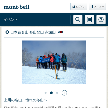
メニュー
ログイン
イベント
日本百名山 冬山登山 赤城山
上州の名山、憧れの冬山へ！