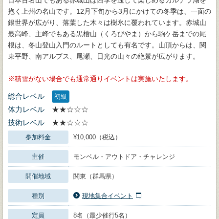
日本百名山でもある赤城山は四季を通して楽しめるカルデラ湖を
抱く上州の名山です。12月下旬から3月にかけての冬季は、一面の
銀世界が広がり、落葉した木々は樹氷に覆われています。赤城山
最高峰、主峰でもある黒檜山（くろびやま）から駒ケ岳までの尾
根は、冬山登山入門のルートとしても有名です。山頂からは、関
東平野、南アルプス、尾瀬、日光の山々の絶景が広がります。
積雪がない場合でも通常通りイベントは実施いたします。
総合レベル
初級
体力レベル
★★☆☆☆
技術レベル
★★☆☆☆
参加料金
¥10,000（税込）
主催
モンベル・アウトドア・チャレンジ
開催地域
関東（群馬県）
種別
現地集合イベント
定員
8名（最少催行5名）