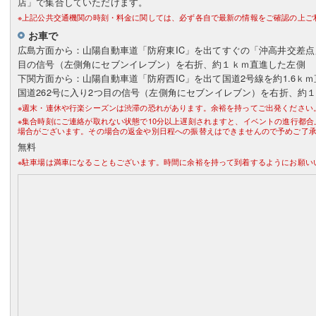
店」で集合していただけます。
※上記公共交通機関の時刻・料金に関しては、必ず各自で最新の情報をご確認の上ご
お車で
広島方面から：山陽自動車道「防府東IC」を出てすぐの「沖高井交差点」
目の信号（左側角にセブンイレブン）を右折、約１ｋｍ直進した左側
下関方面から：山陽自動車道「防府西IC」を出て国道2号線を約1.6ｋ
国道262号に入り2つ目の信号（左側角にセブンイレブン）を右折、約
※週末・連休や行楽シーズンは渋滞の恐れがあります。余裕を持ってご出発ください
※集合時刻にご連絡が取れない状態で10分以上遅刻されますと、イベントの進行都
場合がございます。その場合の返金や別日程への振替えはできませんので予めご了
無料
※駐車場は満車になることもございます。時間に余裕を持って到着するようにお願い