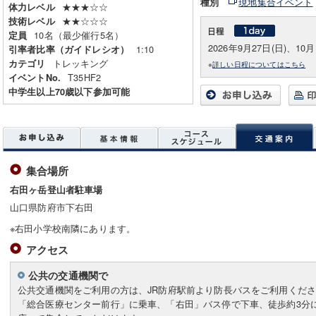
現地集合イベント
種別
★★★☆☆
体力レベル
★★☆☆☆
技術レベル
10名（最少催行5名）
定員
2026年9月27日(日)、10月
1:10
引率者比率（ガイドレシオ）
トレッキング
カテゴリ
※
詳しい日程についてはこちら
T35HF2
イベントNo.
中学生以上70歳以下参加可能
集合場所
右田ヶ岳登山者駐車場
山口県防府市下右田
※右田小学校南隣にあります。
アクセス
公共の交通機関で
公共交通機関をご利用の方は、JR防府駅前より防長バスをご利用くだ
「総合医療センター前行」に乗車、「右田」バス停で下車、徒歩約3分