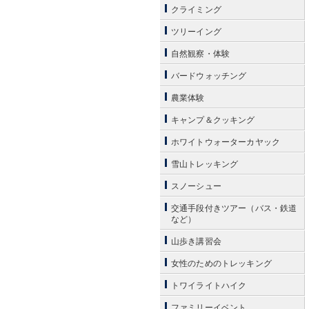
クライミング
ツリーイング
自然観察・体験
バードウォッチング
農業体験
キャンプ＆クッキング
ホワイトウォーターカヤック
雪山トレッキング
スノーシュー
交通手段付きツアー（バス・鉄道
など）
山歩き講習会
女性のためのトレッキング
トワイライトハイク
ファミリーイベント