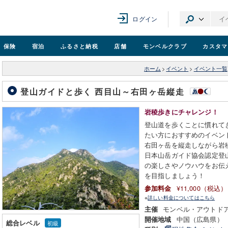
ログイン
保険
宿泊
ふるさと納税
店舗
モンベル
クラブ
カスタマ
ホーム
>
イベント
>
イベント一覧
登山ガイドと歩く 西目山～右田ヶ岳縦走
岩稜歩きにチャレンジ！
登山道を歩くことに慣れて
たい方におすすめのイベン
右田ヶ岳を縦走しながら岩
日本山岳ガイド協会認定登
の楽しさやノウハウをお伝
を目指しましょう！
¥11,000（税込）
参加料金
※
詳しい料金についてはこちら
モンベル・アウトド
主催
中国（広島県）
開催地域
総合レベル
初級