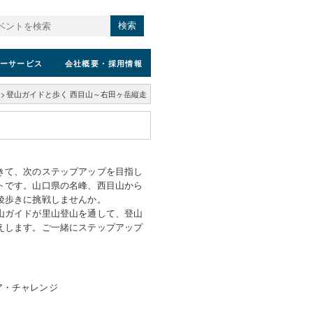
検索
ーサービス
会社概要
・採用情報
>
登山ガイドと歩く 西目山～右田ヶ岳縦走
きて、次のステップアップを目指し
トです。山口県の名峰、西目山から
稜歩きに挑戦しませんか。
山ガイドが里山登山を通して、登山
えします。ご一緒にステップアップ
ア・チャレンジ