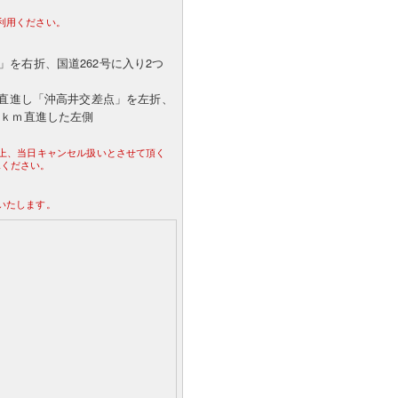
利用ください。
を右折、国道262号に入り2つ
ｍ直進し「沖高井交差点」を左折、
１ｋｍ直進した左側
。
合上、当日キャンセル扱いとさせて頂く
承ください。
いたします。