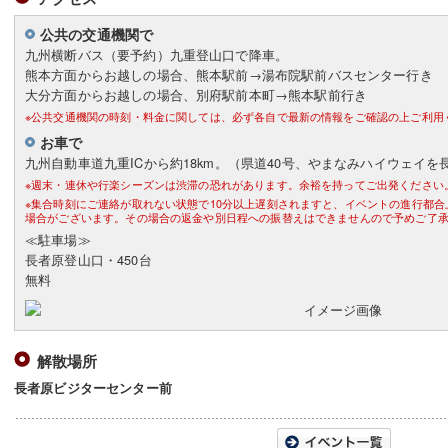
公共の交通機関で
九州横断バス（要予約）九重登山口で降車。
熊本方面からお越しの場合、熊本駅前→湯布院駅前バスセンター行き
大分方面からお越しの場合、別府駅前本町→熊本駅前行き
※公共交通機関の時刻・料金に関しては、必ず各自で最新の情報をご確認の上ご利用
お車で
九州自動車道九重ICから約18km。（県道40号、やまなみハイウェイ
※週末・連休や行楽シーズンは渋滞の恐れがあります。余裕を持ってご出発ください
※集合時刻にご連絡が取れない状態で10分以上遅刻されますと、イベントの進行都
場合がございます。その場合の返金や別日程への振替えはできませんので予めご了
≪駐車場≫
長者原登山口・450台
無料
解散場所
長者原ビジターセンター前