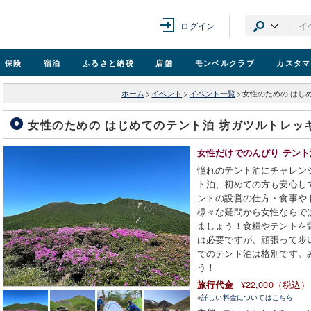
ログイン
保険
宿泊
ふるさと納税
店舗
モンベル
クラブ
カスタマ
ホーム
>
イベント
>
イベント一覧
>
女性のための はじめ
女性のための はじめてのテント泊 坊ガツルトレッキ
女性だけでのんびり テン
憧れのテント泊にチャレン
ト泊、初めての方も安心し
ントの設営の仕方・食事や
様々な疑問から女性ならで
ましょう！食糧やテントを
は必要ですが、頑張って歩
でのテント泊は格別です。
う！
¥22,000（税込）
旅行代金
※
詳しい料金についてはこちら