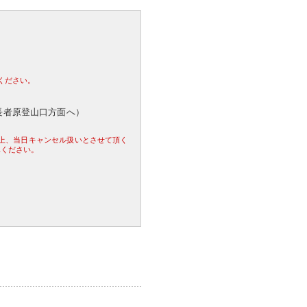
ください。
を長者原登山口方面へ）
。
合上、当日キャンセル扱いとさせて頂く
承ください。