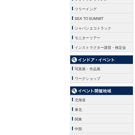
ツリーイング
SEA TO SUMMIT
ジャパンエコトラック
モニターツアー
インストラクター講習・検定会
写真展・作品展
ワークショップ
北海道
東北
関東
中部