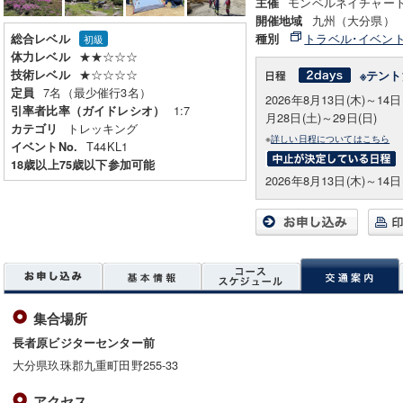
モンベルネイチャー
主催
九州（大分県）
開催地域
トラベル･イベン
総合レベル
種別
初級
★★☆☆☆
体力レベル
★☆☆☆☆
技術レベル
※テント
7名（最少催行3名）
定員
2026年8月13日(木)～14日
1:7
引率者比率（ガイドレシオ）
月28日(土)～29日(日)
トレッキング
カテゴリ
※
詳しい日程についてはこちら
T44KL1
イベントNo.
18歳以上75歳以下参加可能
2026年8月13日(木)～14日
集合場所
長者原ビジターセンター前
大分県玖珠郡九重町田野255-33
アクセス