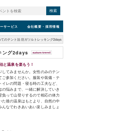
検索
ーサービス
会社概要
・採用情報
てのテント泊 坊ガツルトレッキング2days
ング2days
ト泊と温泉を楽もう！
ジしてみませんか。女性のみのテン
てご参加ください。服装や装備・テ
トイレの問題・寝る時の工夫など、
はの悩みまで、一緒に解決していき
背負って山登りするので相応の体力
いた後の温泉はもとより、自然の中
みんなでわきあいあい楽しみましょ