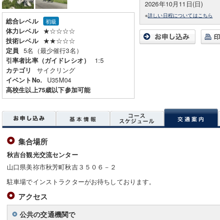
2026年10月11日(日)
※
詳しい日程についてはこちら
総合レベル
初級
★☆☆☆☆
体力レベル
★★☆☆☆
技術レベル
5名（最少催行3名）
定員
1:5
引率者比率（ガイドレシオ）
サイクリング
カテゴリ
U35M04
イベントNo.
高校生以上75歳以下参加可能
集合場所
秋吉台観光交流センター
山口県美祢市秋芳町秋吉３５０６－２
駐車場でインストラクターがお待ちしております。
アクセス
公共の交通機関で