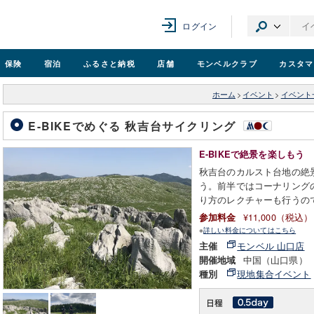
ログイン
保険
宿泊
ふるさと納税
店舗
モンベル
クラブ
カスタマ
ホーム
>
イベント
>
イベント
E-BIKEでめぐる 秋吉台サイクリング
E-BIKEで絶景を楽しもう
秋吉台のカルスト台地の絶景
う。前半ではコーナリング
り方のレクチャーも行うの
¥11,000（税込）
参加料金
※
詳しい料金についてはこちら
モンベル 山口店
主催
中国（山口県）
開催地域
現地集合イベント
種別