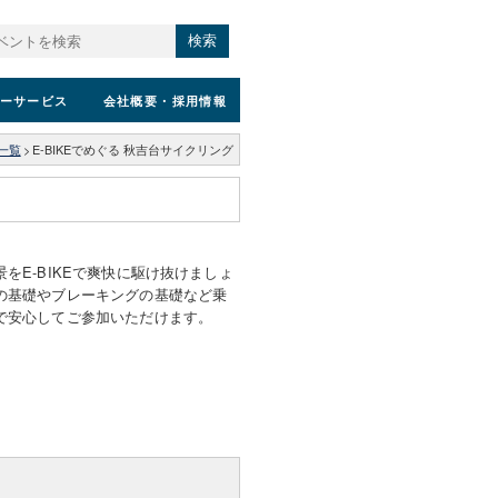
検索
ーサービス
会社概要
・採用情報
一覧
>
E-BIKEでめぐる 秋吉台サイクリング
をE-BIKEで爽快に駆け抜けましょ
の基礎やブレーキングの基礎など乗
で安心してご参加いただけます。