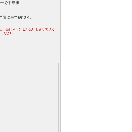
ターで下車後
方面に車で約10分。
。
合上、当日キャンセル扱いとさせて頂く
承ください。