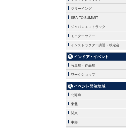
ツリーイング
SEA TO SUMMIT
ジャパンエコトラック
モニターツアー
インストラクター講習・検定会
写真展・作品展
ワークショップ
北海道
東北
関東
中部