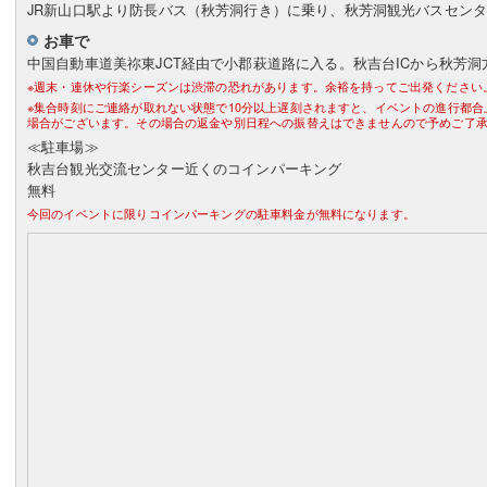
JR新山口駅より防長バス（秋芳洞行き）に乗り、秋芳洞観光バスセン
お車で
中国自動車道美祢東JCT経由で小郡萩道路に入る。秋吉台ICから秋芳洞
※週末・連休や行楽シーズンは渋滞の恐れがあります。余裕を持ってご出発ください
※集合時刻にご連絡が取れない状態で10分以上遅刻されますと、イベントの進行都
場合がございます。その場合の返金や別日程への振替えはできませんので予めご了
≪駐車場≫
秋吉台観光交流センター近くのコインパーキング
無料
今回のイベントに限りコインパーキングの駐車料金が無料になります。