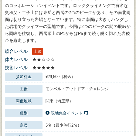
のコラボレーションイベントです。ロッククライミングで有名な
奥秩父・二子山には東岳と西岳の2つのピークがあり、その南北両
面は切り立った岩場となっています。特に南面は大きくハングし
た岩場でクライマーの聖地です。今回は2つのピークの間の股峠か
ら両峰を往復し、西岳頂上のP1からはP5まで続く鋭く切れた岩稜
帯を縦走します。
総合レベル
上級
体力レベル
★★☆☆☆
技術レベル
★★★★★
参加料金
¥29,500（税込）
主催
モンベル・アウトドア・チャレンジ
開催地域
関東（埼玉県）
種別
現地集合イベント
定員
5名（最少催行2名）