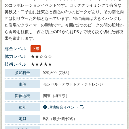
のコラボレーションイベントです。ロッククライミングで有名な
奥秩父・二子山には東岳と西岳の2つのピークがあり、その南北両
面は切り立った岩場となっています。特に南面は大きくハングし
た岩場でクライマーの聖地です。今回は2つのピークの間の股峠か
ら両峰を往復し、西岳頂上のP1からはP5まで続く鋭く切れた岩稜
帯を縦走します。
総合レベル
上級
体力レベル
★★☆☆☆
技術レベル
★★★★★
参加料金
¥29,500（税込）
主催
モンベル・アウトドア・チャレンジ
開催地域
関東（埼玉県）
種別
現地集合イベント
定員
5名（最少催行2名）