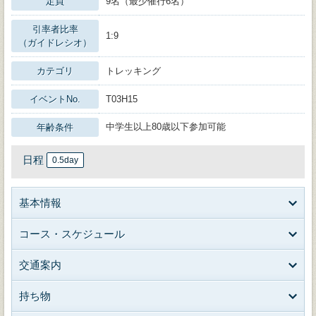
定員
9名（最少催行6名）
引率者比率
1:9
（ガイドレシオ）
カテゴリ
トレッキング
イベントNo.
T03H15
中学生以上80歳以下参加可能
年齢条件
日程
0.5day
基本情報
コース・スケジュール
交通案内
持ち物