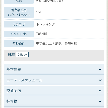
定員
9名（最少催行6名）
引率者比率
1:9
（ガイドレシオ）
カテゴリ
トレッキング
イベントNo.
T03H15
中学生以上80歳以下参加可能
年齢条件
日程
0.5day
基本情報
コース・スケジュール
交通案内
持ち物