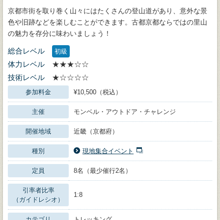
京都市街を取り巻く山々にはたくさんの登山道があり、意外な景
色や旧跡などを楽しむことができます。古都京都ならではの里山
の魅力を存分に味わいましょう！
総合レベル
初級
体力レベル
★★★☆☆
技術レベル
★☆☆☆☆
参加料金
¥10,500（税込）
主催
モンベル・アウトドア・チャレンジ
開催地域
近畿（京都府）
種別
現地集合イベント
定員
8名（最少催行2名）
引率者比率
1:8
（ガイドレシオ）
カテゴリ
トレッキング