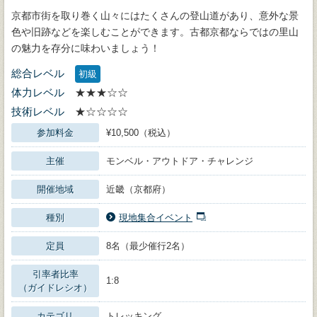
京都市街を取り巻く山々にはたくさんの登山道があり、意外な景
色や旧跡などを楽しむことができます。古都京都ならではの里山
の魅力を存分に味わいましょう！
総合レベル
初級
体力レベル
★★★☆☆
技術レベル
★☆☆☆☆
参加料金
¥10,500（税込）
主催
モンベル・アウトドア・チャレンジ
開催地域
近畿（京都府）
種別
現地集合イベント
定員
8名（最少催行2名）
引率者比率
1:8
（ガイドレシオ）
カテゴリ
トレッキング