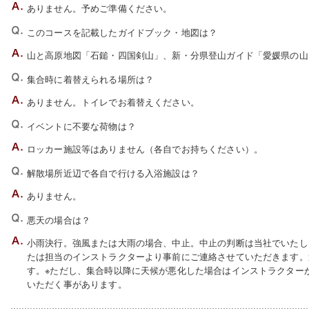
ありません。予めご準備ください。
このコースを記載したガイドブック・地図は？
山と高原地図「石鎚・四国剣山」、新・分県登山ガイド「愛媛県の山
集合時に着替えられる場所は？
ありません。トイレでお着替えください。
イベントに不要な荷物は？
ロッカー施設等はありません（各自でお持ちください）。
解散場所近辺で各自で行ける入浴施設は？
ありません。
悪天の場合は？
小雨決行。強風または大雨の場合、中止。中止の判断は当社でいたしま
たは担当のインストラクターより事前にご連絡させていただきます。
す。※ただし、集合時以降に天候が悪化した場合はインストラクター
いただく事があります。