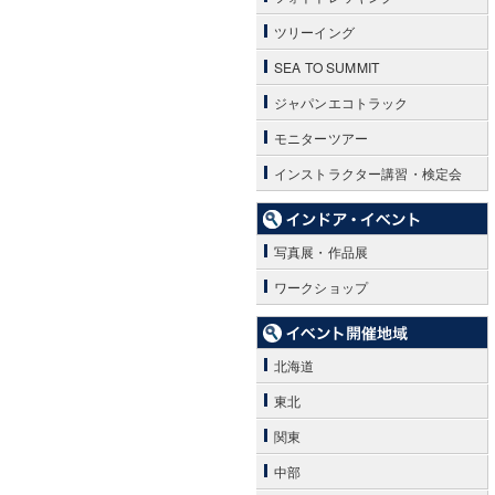
ツリーイング
SEA TO SUMMIT
ジャパンエコトラック
モニターツアー
インストラクター講習・検定会
写真展・作品展
ワークショップ
北海道
東北
関東
中部