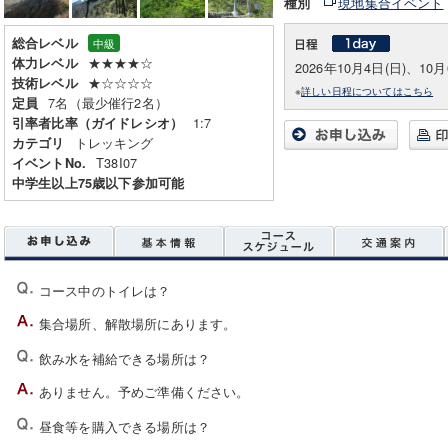
現地集合イベント
種別
総合レベル
中級
★★★★☆
体力レベル
2026年10月4日(日)、10月
★☆☆☆☆
技術レベル
※
詳しい日程についてはこちら
7名（最少催行2名）
定員
1:7
引率者比率（ガイドレシオ）
トレッキング
カテゴリ
T38I07
イベントNo.
中学生以上75歳以下参加可能
コース中のトイレは？
集合場所、解散場所にあります。
飲み水を補給できる場所は？
ありません。予めご準備ください。
昼食等を購入できる場所は？