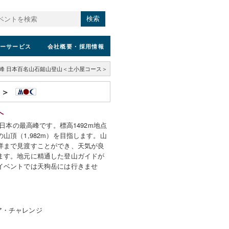
検索
ーサービス
会社概要
・採用情報
峰 日本百名山石鎚山登山＜土小屋コース＞
ス＞
へ
西日本の最高峰です。標高1492m地点
山頂（1,982m）を目指します。山
洋まで見渡すことができ、天気が良
ます。地元に精通した登山ガイドが
イベントでは天狗岳には行きませ
ア・チャレンジ