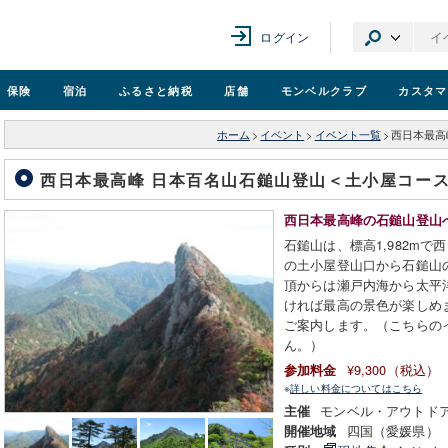
ログイン
保険
宿泊
ふるさと納税
店舗
モンベル
クラブ
カスタマ
ホーム
>
イベント
>
イベント一覧
>
西日本最高
西日本最高峰 日本百名山石鎚山登山＜土小屋コー
西日本最高峰の石鎚山登山
石鎚山は、標高1,982mで
の土小屋登山口から石鎚山の
頂からは瀬戸内海から太平
ければ最高の景色が楽しめ
ご案内します。（こちらの
ん。）
¥9,300（税込）
参加料金
※
詳しい料金についてはこちら
モンベル・アウトド
主催
四国（愛媛県）
開催地域