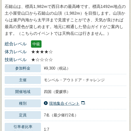
石鎚山は、標高1,982mで西日本の最高峰です。標高1492m地点の
土小屋登山口から石鎚山の山頂（1,982m）を目指します。山頂か
らは瀬戸内海から太平洋まで見渡すことができ、天気が良ければ
最高の景色が楽しめます。地元に精通した登山ガイドがご案内し
ます。（こちらのイベントでは天狗岳には行きません。）
総合レベル
中級
体力レベル
★★★★☆
技術レベル
★☆☆☆☆
参加料金
¥9,300（税込）
主催
モンベル・アウトドア・チャレンジ
開催地域
四国（愛媛県）
種別
現地集合イベント
定員
7名（最少催行2名）
引率者比率
1:7