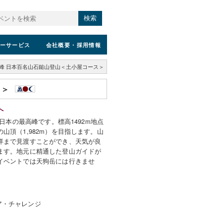
検索
ーサービス
会社概要
・採用情報
峰 日本百名山石鎚山登山＜土小屋コース＞
ス＞
へ
西日本の最高峰です。標高1492m地点
山頂（1,982m）を目指します。山
洋まで見渡すことができ、天気が良
ます。地元に精通した登山ガイドが
イベントでは天狗岳には行きませ
ア・チャレンジ