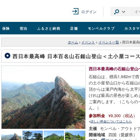
ログイン
保険
宿泊
ふるさと納税
店舗
モンベル
クラブ
カスタマ
ホーム
>
イベント
>
イベント一覧
>
西日本最高
西日本最高峰 日本百名山石鎚山登山＜土小屋コー
西日本最高峰の石鎚山登山
石鎚山は、標高1,982mで
の土小屋登山口から石鎚山の
頂からは瀬戸内海から太平
ければ最高の景色が楽しめ
ご案内します。（こちらの
ん。）
¥9,300（税込）
参加料金
※
詳しい料金についてはこちら
モンベル・アウトド
主催
四国（愛媛県）
開催地域