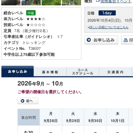
現地集合イベント
種別
総合レベル
中級
★★★★☆
体力レベル
2026年10月4日(日)、10月
★☆☆☆☆
技術レベル
※
詳しい日程についてはこちら
7名（最少催行2名）
定員
1:7
引率者比率（ガイドレシオ）
トレッキング
カテゴリ
T38I07
イベントNo.
中学生以上75歳以下参加可能
2026
9
10
年
月 ～
月
ご希望の開催日を選択してください。
月
火
水
木
集合時間
9月28日
9月29日
9月30日
10月1日
－
－
－
－
8:30