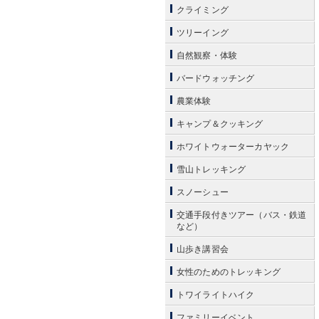
クライミング
ツリーイング
自然観察・体験
バードウォッチング
農業体験
キャンプ＆クッキング
ホワイトウォーターカヤック
雪山トレッキング
スノーシュー
交通手段付きツアー（バス・鉄道
など）
山歩き講習会
女性のためのトレッキング
トワイライトハイク
ファミリーイベント