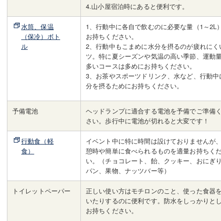
4.山小屋宿泊時にあると便利です。
水筒、保温
1、行動中に各自で飲むのに必要な量（1～2L
（保冷）ボト
お持ちください。
ル
2、行動中もこまめに水分を摂るのが疲れにく
ツ。特に夏シーズンや気温の高い季節、運動
多いコースは多めにお持ちください。
3、お茶やスポーツドリンク、水など、行動中
分を摂るためにお持ちください。
予備電池
ヘッドランプに適合する電池を予備でご準備
さい。歩行中に電池が切れると大変です！
行動食（軽
イベント中に特に時間は設けておりませんが
食）
憩時や簡単に食べられるものを適量お持ちく
い。（チョコレート、飴、クッキー、おにぎ
パン、果物、ナッツバー等）
トイレットペーパー
正しい使い方はモチロンのこと、使った食器
いたりするのに便利です。防水をしっかりと
お持ちください。