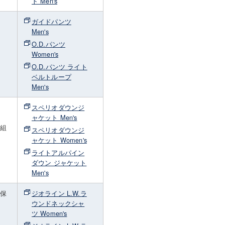
ト Men's
撥
ガイドパンツ
。
Men's
O.D.パンツ
Women's
O.D.パンツ ライト
ベルトループ
Men's
スペリオダウンジ
。
ャケット Men's
を組
スペリオダウンジ
ャケット Women's
ライトアルパイン
ダウン ジャケット
Men's
・保
ジオライン L.W.ラ
さ
ウンドネックシャ
着
ツ Women's