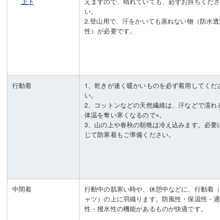
上下
えますので、晴れていても、必ずお持ちくだ
い。
2.登山用で、汗をかいても蒸れない物（防水透
性）が必要です。
行動着
1、乾きが速く暖かいものを必ず着用してくだ
い。
2、コットンなどの天然繊維は、汗などで濡れ
体温を奪い寒くなるので×。
3、山の上や春秋の朝晩は冷え込みます。必要
じて防寒着もご準備ください。
中間着
行動中の肌寒い時や、休憩中などに、行動着
ャツ）の上に羽織ります。防風性・保温性・
性・撥水性の機能があるものが快適です。