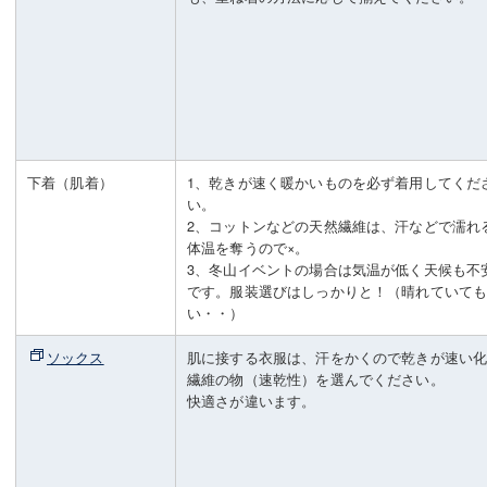
下着（肌着）
1、乾きが速く暖かいものを必ず着用してくだ
い。
2、コットンなどの天然繊維は、汗などで濡れ
体温を奪うので×。
3、冬山イベントの場合は気温が低く天候も不
です。服装選びはしっかりと！（晴れていて
い・・）
ソックス
肌に接する衣服は、汗をかくので乾きが速い
繊維の物（速乾性）を選んでください。
快適さが違います。