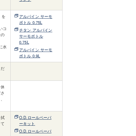
）を
アルパイン サーモ
ボトル 0.75L
いコ
チタン アルパイン
量の
サーモボトル
0.75L
に水
アルパイン サーモ
ボトル 0.9L
くだ
、休
ださ
り、
を拭
O.D.ロールペーパ
して
ーキット
O.D.ロールペーパ