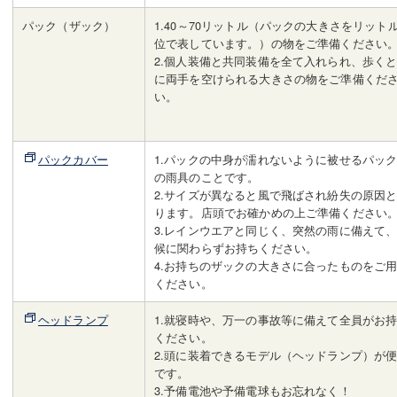
パック（ザック）
1.40～70リットル（パックの大きさをリット
位で表しています。）の物をご準備ください
2.個人装備と共同装備を全て入れられ、歩く
に両手を空けられる大きさの物をご準備くだ
い。
パックカバー
1.パックの中身が濡れないように被せるパッ
の雨具のことです。
2.サイズが異なると風で飛ばされ紛失の原因
ります。店頭でお確かめの上ご準備ください
3.レインウエアと同じく、突然の雨に備えて
候に関わらずお持ちください。
4.お持ちのザックの大きさに合ったものをご
ください。
ヘッドランプ
1.就寝時や、万一の事故等に備えて全員がお
ください。
2.頭に装着できるモデル（ヘッドランプ）が
です。
3.予備電池や予備電球もお忘れなく！