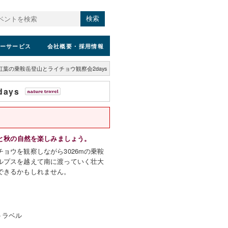
検索
ーサービス
会社概要
・採用情報
紅葉の乗鞍岳登山とライチョウ観察会2days
ays
葉と秋の自然を楽しみましょう。
ョウを観察しながら3026mの乗鞍
ルプスを越えて南に渡っていく壮大
できるかもしれません。
トラベル