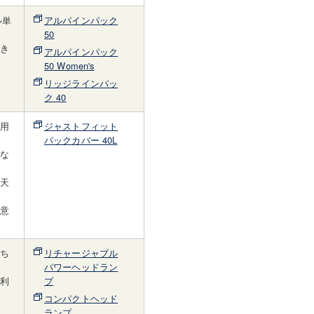
ル単
アルパインパック
。
50
とき
アルパインパック
さ
50 Women's
リッジラインパッ
ク 40
ク用
ジャストフィット
パックカバー 40L
とな
。
、天
用意
持ち
リチャージャブル
パワーヘッドラン
便利
プ
コンパクトヘッド
ランプ