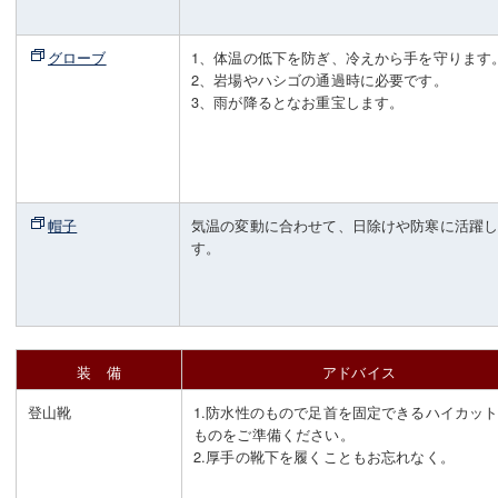
グローブ
1、体温の低下を防ぎ、冷えから手を守ります
2、岩場やハシゴの通過時に必要です。
3、雨が降るとなお重宝します。
帽子
気温の変動に合わせて、日除けや防寒に活躍
す。
装 備
アドバイス
登山靴
1.防水性のもので足首を固定できるハイカッ
ものをご準備ください。
2.厚手の靴下を履くこともお忘れなく。