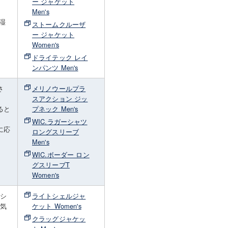
さ
ー ジャケット
Men's
湿
ストームクルーザ
ー ジャケット
Women's
ドライテック レイ
ンパンツ Men's
さ
メリノウールプラ
スアクション ジッ
ると
プネック Men's
WIC.ラガーシャツ
に応
ロングスリーブ
Men's
WIC.ボーダー ロン
グスリーブT
Women's
（シ
ライトシェルジャ
通気
ケット Women's
クラッグジャケッ