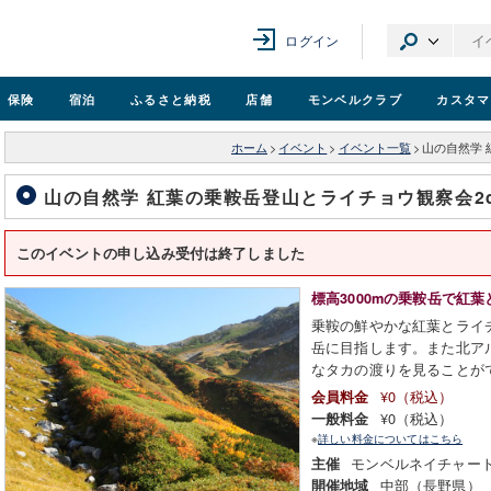
ログイン
保険
宿泊
ふるさと納税
店舗
モンベル
クラブ
カスタマ
ホーム
>
イベント
>
イベント一覧
>
山の自然学 
山の自然学 紅葉の乗鞍岳登山とライチョウ観察会2d
このイベントの申し込み受付は終了しました
標高3000mの乗鞍岳で紅
乗鞍の鮮やかな紅葉とライチ
岳に目指します。また北ア
なタカの渡りを見ることが
¥0（税込）
会員料金
¥0（税込）
一般料金
※
詳しい料金についてはこちら
モンベルネイチャー
主催
中部（長野県）
開催地域