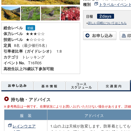
トラベル･イベン
種別
※
詳しい日程についてはこちら
総合レベル
初級
★★★☆☆
体力レベル
★☆☆☆☆
技術レベル
8名（最少催行5名）
定員
1:8
引率者比率（ガイドレシオ）
トレッキング
カテゴリ
T16R05
イベントNo.
高校生以上75歳以下参加可能
持ち物・アドバイス
参考商品は一例です。在庫状況によりお買い上げいただけない場合があります。詳細
服 装
アドバイス
レインウエア
1.山の上は天候が急変します。防寒着としても