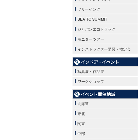
ツリーイング
SEA TO SUMMIT
ジャパンエコトラック
モニターツアー
インストラクター講習・検定会
写真展・作品展
ワークショップ
北海道
東北
関東
中部