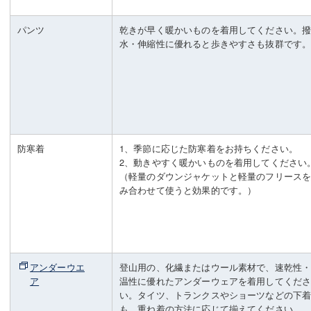
パンツ
乾きが早く暖かいものを着用してください。
水・伸縮性に優れると歩きやすさも抜群です
防寒着
1、季節に応じた防寒着をお持ちください。
2、動きやすく暖かいものを着用してください
（軽量のダウンジャケットと軽量のフリース
み合わせて使うと効果的です。）
アンダーウエ
登山用の、化繊またはウール素材で、速乾性
ア
温性に優れたアンダーウェアを着用してくだ
い。タイツ、トランクスやショーツなどの下
も、重ね着の方法に応じて揃えてください。