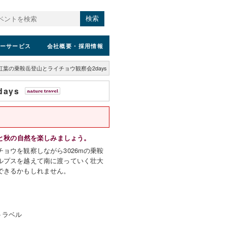
検索
ーサービス
会社概要
・採用情報
紅葉の乗鞍岳登山とライチョウ観察会2days
ays
葉と秋の自然を楽しみましょう。
ョウを観察しながら3026mの乗鞍
ルプスを越えて南に渡っていく壮大
できるかもしれません。
トラベル