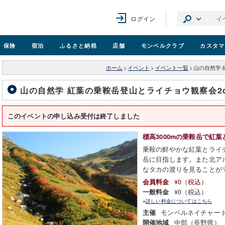
ログイン
保険
宿泊
ふるさと納税
店舗
モンベル
クラブ
カスタマ
ホーム
>
イベント
>
イベント一覧
>
山の自然学 
山の自然学 紅葉の乗鞍岳登山とライチョウ観察会2d
このイベントの申し込み受付は終了しました
標高3000mの乗鞍岳で紅
乗鞍の鮮やかな紅葉とライチ
岳に目指します。また北ア
なタカの渡りを見ることが
¥0（税込）
会員料金
¥0（税込）
一般料金
※
詳しい料金についてはこちら
モンベルネイチャー
主催
中部（長野県）
開催地域