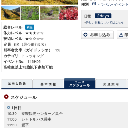
トラベル･イベン
種別
※
詳しい日程についてはこちら
総合レベル
初級
★★★☆☆
体力レベル
★☆☆☆☆
技術レベル
8名（最少催行5名）
定員
1:8
引率者比率（ガイドレシオ）
トレッキング
カテゴリ
T16R05
イベントNo.
高校生以上75歳以下参加可能
スケジュール
1日目
10:30
乗鞍観光センター／集合
11:00
シャトルバス乗車
11:50
畳平