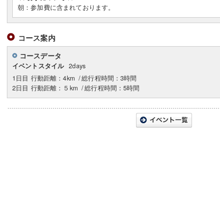
朝：参加費に含まれております。
コース案内
コースデータ
2days
イベントスタイル
1日目 行動距離：4km
/
総行程時間：3時間
2日目 行動距離：５km
/
総行程時間：5時間