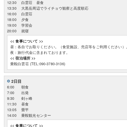
12:30
白雲荘 昼食
13:30
大黒岳周辺でライチョウ観察と高度順応
16:00
白雲荘
18:00
夕食
19:00
学習会
20:00
就寝
<< 食事について >>
昼：各自でお取りください。（食堂施設、売店等をご利用ください）
夜：旅行代金に含まれております。
<< 宿泊場所 >>
乗鞍白雲荘 (TEL:090-3780-3136)
2日目
6:00
朝食
7:00
出発
9:30
剣ヶ峰
11:30
昼食
13:05
畳平
14:00
乗鞍観光センター
<< 食事について >>