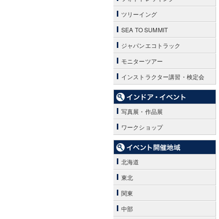
ツリーイング
SEA TO SUMMIT
ジャパンエコトラック
モニターツアー
インストラクター講習・検定会
写真展・作品展
ワークショップ
北海道
東北
関東
中部