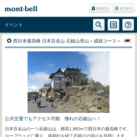
メニュー
ログイン
イベント
西日本最高峰 日本百名山 石鎚山登山＜成就コース＞
公共交通でもアクセス可能 憧れの石鎚山へ！
日本百名山の一つ石鎚山は、標高1,982mで西日本の最高峰です。
ロープウェイに乗り、成就社を経て石鎚山の弥山を目指します。