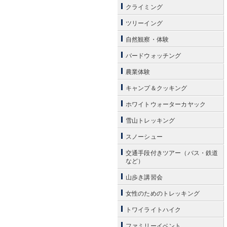
クライミング
ツリーイング
自然観察・体験
バードウォッチング
農業体験
キャンプ＆クッキング
ホワイトウォーターカヤック
雪山トレッキング
スノーシュー
交通手段付きツアー（バス・鉄道
など）
山歩き講習会
女性のためのトレッキング
トワイライトハイク
ファミリーイベント