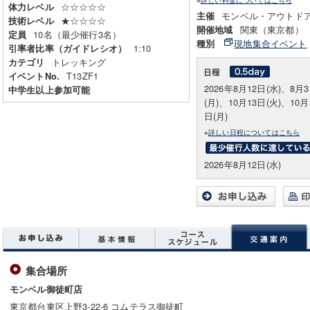
☆☆☆☆☆
体力レベル
モンベル・アウトド
主催
★☆☆☆☆
技術レベル
関東（東京都）
開催地域
10名（最少催行3名）
定員
現地集合イベント
種別
1:10
引率者比率（ガイドレシオ）
トレッキング
カテゴリ
T13ZF1
イベントNo.
2026年8月12日(水)、8月
中学生以上参加可能
(月)、10月13日(火)、10月
日(月)
※
詳しい日程についてはこちら
2026年8月12日(水)
集合場所
モンベル御徒町店
東京都台東区上野3-22-6 コムテラス御徒町