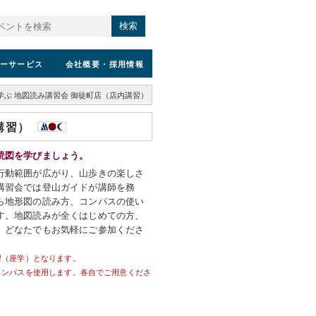
検索
ーサービス
会社概要
・採用情報
学ぶ 地図読み講習会 御徒町店（店内講習）
講習）
読図を学びましょう。
行動範囲が広がり、山歩きの楽しさ
講習会では登山ガイドが講師を務
ら地形図の読み方、コンパスの使い
す。地図読みが全くはじめての方、
、どなたでもお気軽にご参加くださ
習（座学）となります。
コンパスを使用します。各自でご用意くださ