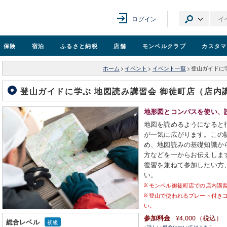
ログイン
保険
宿泊
ふるさと納税
店舗
モンベル
クラブ
カスタマ
ホーム
>
イベント
>
イベント一覧
>
登山ガイドに
登山ガイドに学ぶ 地図読み講習会 御徒町店（店内
地形図とコンパスを使い、
地図を読めるようになると
が一気に広がります。この
め、地図読みの基礎知識か
方などを一からお伝えしま
復習を兼ねて参加したい方
い。
モンベル御徒町店での店内講
登山で使われるプレート付き
い。
¥4,000（税込）
参加料金
総合レベル
初級
※
詳しい料金についてはこちら