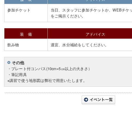
参加チケット
当日、スタッフに参加チケットか、WEBチケ
をご掲示ください。
装 備
アドバイス
飲み物
適宜、水分補給をしてください。
その他
・プレート付コンパス(10cm×5㎝以上の大きさ）
・筆記用具
※講習で使う地形図は弊社で用意いたします。