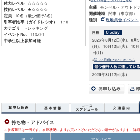
☆☆☆☆☆
体力レベル
モンベル・アウトド
主催
★☆☆☆☆
技術レベル
関東（東京都）
開催地域
10名（最少催行3名）
定員
現地集合イベント
種別
1:10
引率者比率（ガイドレシオ）
トレッキング
カテゴリ
T13ZF1
イベントNo.
2026年8月12日(水)、8月
中学生以上参加可能
(月)、10月13日(火)、10月
日(月)
※
詳しい日程についてはこちら
2026年8月12日(水)
持ち物・アドバイス
参考商品は一例です。在庫状況によりお買い上げいただけない場合があります。詳細
服 装
アドバイス