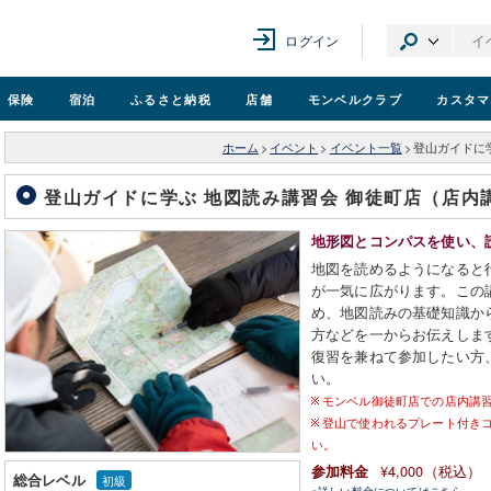
ログイン
保険
宿泊
ふるさと納税
店舗
モンベル
クラブ
カスタマ
ホーム
>
イベント
>
イベント一覧
>
登山ガイドに
登山ガイドに学ぶ 地図読み講習会 御徒町店（店内
地形図とコンパスを使い、
地図を読めるようになると
が一気に広がります。この
め、地図読みの基礎知識か
方などを一からお伝えしま
復習を兼ねて参加したい方
い。
モンベル御徒町店での店内講
登山で使われるプレート付き
い。
¥4,000（税込）
参加料金
総合レベル
初級
※
詳しい料金についてはこちら