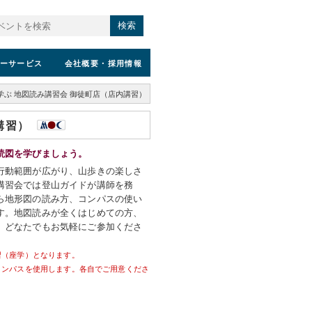
検索
ーサービス
会社概要
・採用情報
学ぶ 地図読み講習会 御徒町店（店内講習）
講習）
読図を学びましょう。
行動範囲が広がり、山歩きの楽しさ
講習会では登山ガイドが講師を務
ら地形図の読み方、コンパスの使い
す。地図読みが全くはじめての方、
、どなたでもお気軽にご参加くださ
習（座学）となります。
コンパスを使用します。各自でご用意くださ