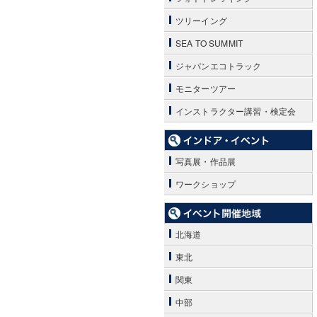
ツリーイング
SEA TO SUMMIT
ジャパンエコトラック
モニターツアー
インストラクター講習・検定会
写真展・作品展
ワークショップ
北海道
東北
関東
中部